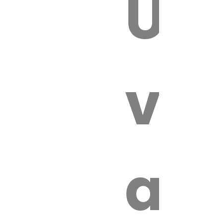
Un
 VÉTÉRI
vét
au