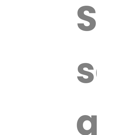
Sur
sa
an
é.