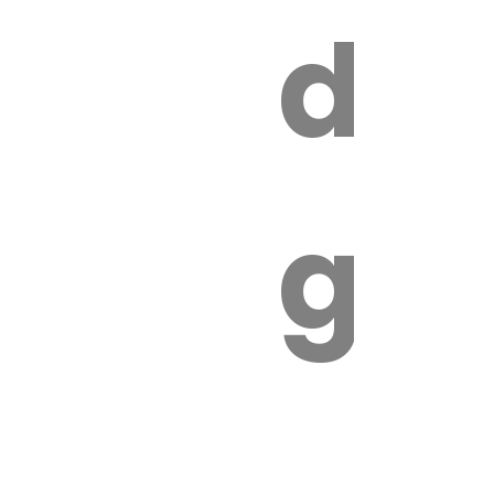
s
de
ires
ga