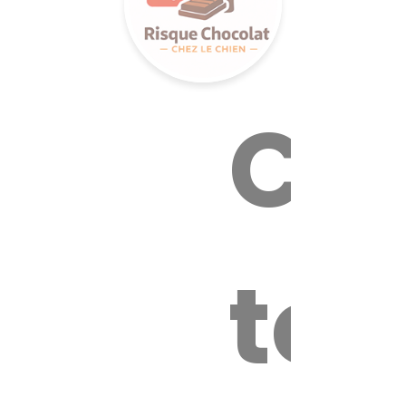
Cal
tox