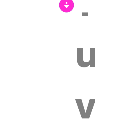
Tr
un
vét