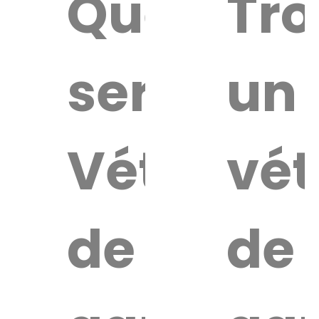
Quel
Tro
service
un
Vétérinai
vét
de
de