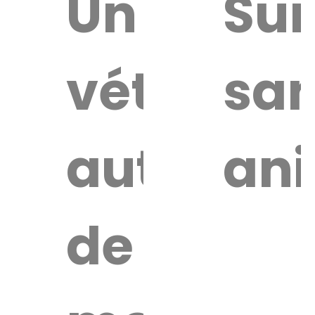
uver
Un
Sur
vétérinai
san
re
érinaire
autour
an
de