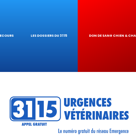
IQUES
AIRE
UR DE TOXICITÉ
SECOURS
LES DOSSIERS DU 3115
DON DE SANG CHIEN & CH
RÉSEAU
TIQUES VÉTÉRINA