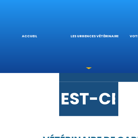
URGENCE
L’
ACCUEIL
LES URGENCES VÉTÉRINAIRES
VOTR
LES INTO
V
EST-CE 