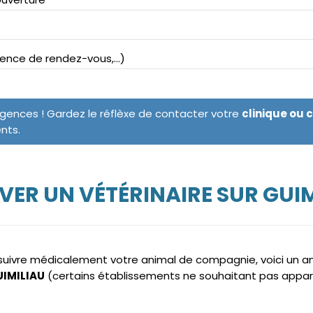
bsence de rendez-vous,...)
rgences ! Gardez le réflèxe de contacter votre
clinique ou 
ents.
ER UN VÉTÉRINAIRE SUR GUI
e suivre médicalement votre animal de compagnie, voici un 
UIMILIAU
(certains établissements ne souhaitant pas appar