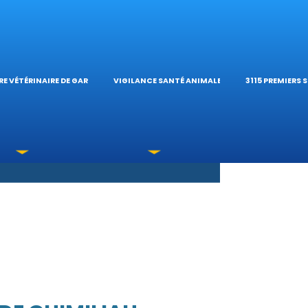
S OPHTALMOLOG
HÔPITAL VÉTÉRIN
CALCULATE
E VÉTÉRINAIRE DE GARDE
VIGILANCE SANTÉ ANIMALE
3115 PREMIERS 
XICATIONS
ÉTÉRINAIRES DU 
GUIDES PRA
UNE URGENCE?