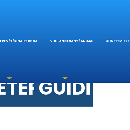
ES VÉTÉRINAI
ÉTÉRINAIRE D
TIQUES E
ES OPHTALM
’HÔPITAL VÉTÉ
CALCULAT
TRE VÉTÉRINAIRE DE GARDE
VIGILANCE SANTÉ ANIMALE
3115 PREMIER
TOXICATIONS
ÉTÉRINAIRES 
GUIDES P
 UNE URGENCE