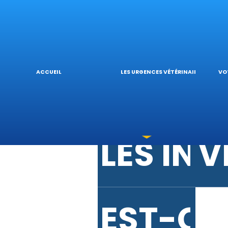
URGENC
V
URGENC
L
ACCUEIL
LES URGENCES VÉTÉRINAIRES
VO
LES IN
V
EST-CE