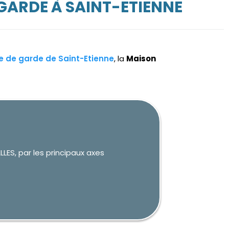
GARDE À SAINT-ETIENNE
re de garde de Saint-Etienne
, la
Maison
LES, par les principaux axes