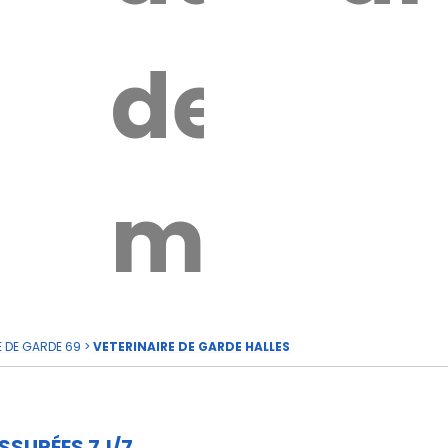
e
de
rde
moi
E DE GARDE 69
>
VETERINAIRE DE GARDE HALLES
SSURÉES 7J/7