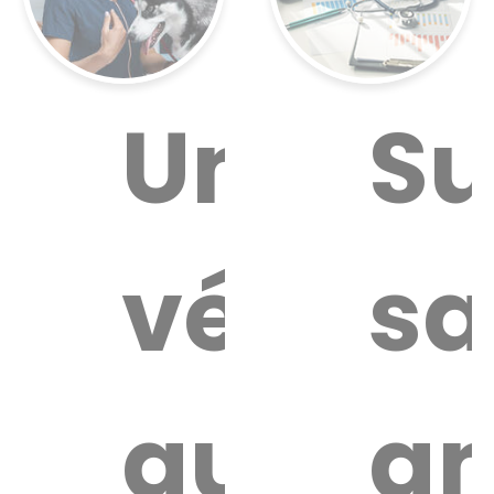
ouver
Un
Su
n
vétérin
sa
aire
térinaire
autour
an