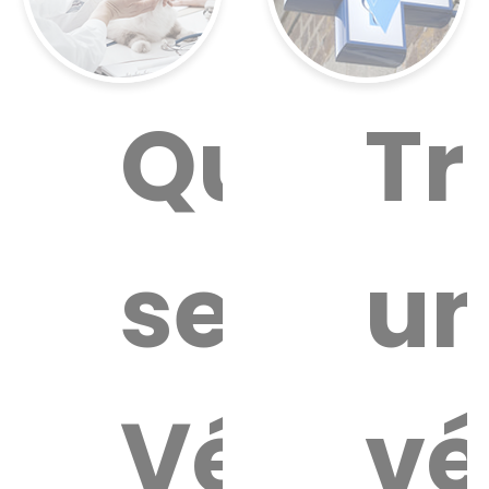
Quel
Tr
service
u
Vétérin
vé