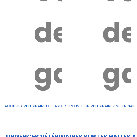
de
d
garde?
ga
ACCUEIL
>
VETERINAIRE DE GARDE
>
TROUVER UN VETERINAIRE
>
VETERINAIR
URGENCES VÉTÉRINAIRES SUR LES HALLES A