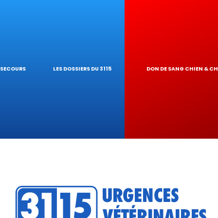
RES NAC
E GARDE À DOM
T PIROPLASMO
OLOGIQUES
RINAIRE
EUR DE TOXI
S SECOURS
LES DOSSIERS DU 3115
DON DE SANG CHIEN & C
DU RÉSEAU
RATIQUES VÉT
?