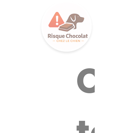
LANCE S
Ca
tox