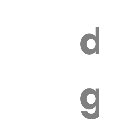
s
de
ires
ga