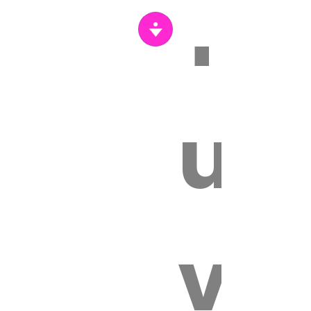
Tr
s
un
vét