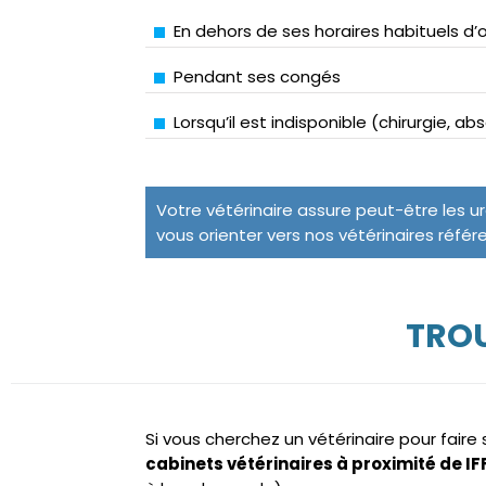
En dehors de ses horaires habituels d’
Pendant ses congés
Lorsqu’il est indisponible (chirurgie, a
Votre vétérinaire assure peut-être les u
vous orienter vers nos vétérinaires référ
TROU
Si vous cherchez un vétérinaire pour fair
cabinets vétérinaires à proximité de I