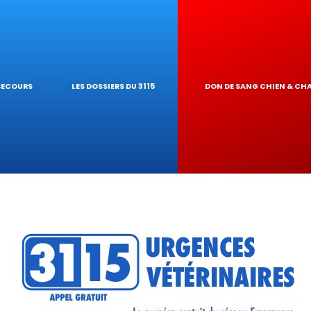
 NAC
ARDE À DOMICIL
 PIROPLASMOSE
GIQUES
NAIRE
UR DE TOXICIT
 SECOURS
LES DOSSIERS DU 3115
DON DE SANG CHIEN & CH
 RÉSEAU
ATIQUES VÉTÉRIN