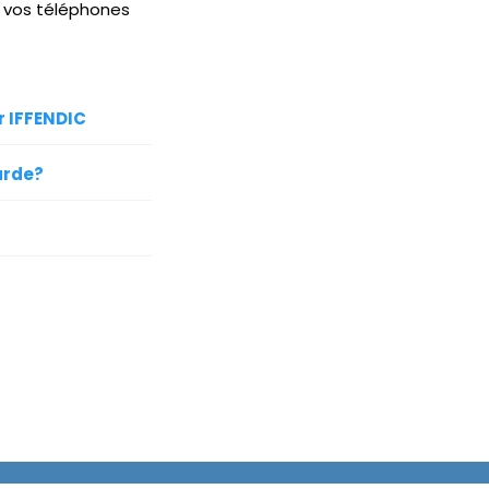
s vos téléphones
r IFFENDIC
arde?