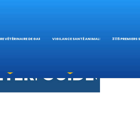
S VÉTÉRINAIRES
ÉTÉRINAIRE DE G
TIQUES ET
ES OPHTALMOLO
’HÔPITAL VÉTÉRI
CALCULATE
RE VÉTÉRINAIRE DE GARDE
VIGILANCE SANTÉ ANIMALE
3115 PREMIERS
OXICATIONS
ÉTÉRINAIRES DU
GUIDES PR
UNE URGENCE?