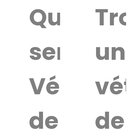
Quel
Tr
service
un
Vétérina
vét
de
de