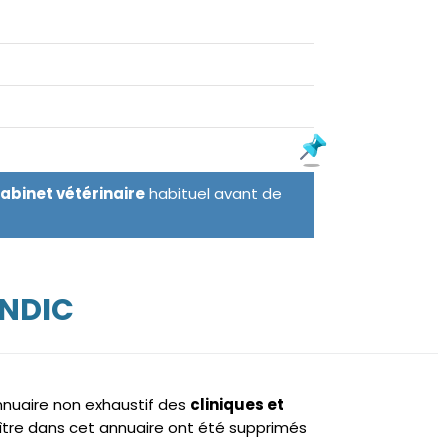
cabinet vétérinaire
habituel avant de
ENDIC
annuaire non exhaustif des
cliniques et
tre dans cet annuaire ont été supprimés