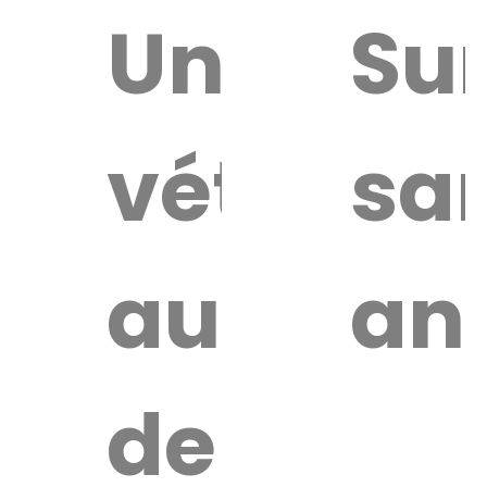
ouver
Un
Sur
vétérina
sa
ire
érinaire
autour
an
de