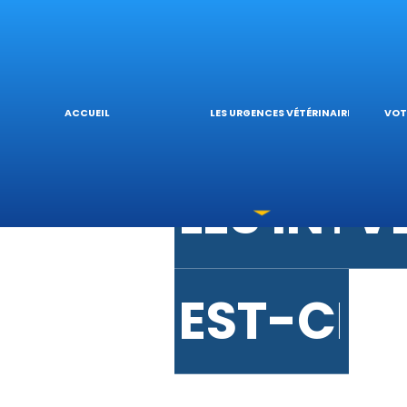
URGENCE
V
URGENC
L
ACCUEIL
LES URGENCES VÉTÉRINAIRES
VOT
LES INT
V
EST-CE 