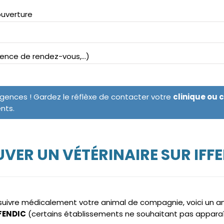
ouverture
bsence de rendez-vous,...)
rgences ! Gardez le réflèxe de contacter votre
clinique ou 
ents.
VER UN VÉTÉRINAIRE SUR IFF
e suivre médicalement votre animal de compagnie, voici un 
FFENDIC
(certains établissements ne souhaitant pas apparaî