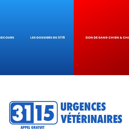
ES NAC
GARDE À DOMIC
 PIROPLASMOSE
OGIQUES
INAIRE
EUR DE TOXICI
 SECOURS
LES DOSSIERS DU 3115
DON DE SANG CHIEN & CH
U RÉSEAU
ATIQUES VÉTÉR