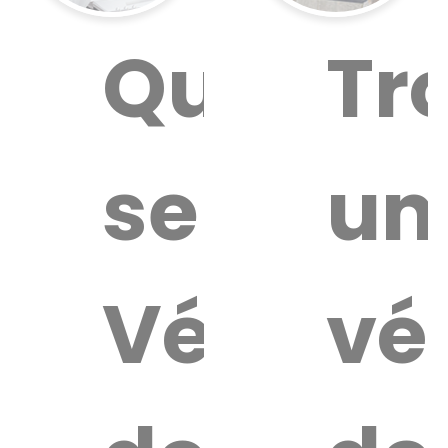
Quel
Tr
service
un
Vétérina
vé