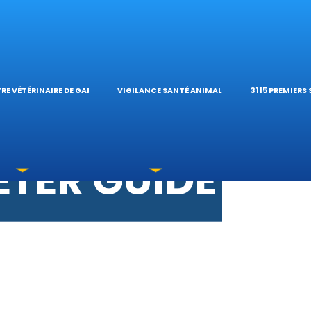
S VÉTÉRINAIR
ÉTÉRINAIRE DE 
TIQUES ET
ES OPHTALMOL
’HÔPITAL VÉTÉR
CALCULAT
RE VÉTÉRINAIRE DE GARDE
VIGILANCE SANTÉ ANIMALE
3115 PREMIERS
OXICATIONS
ÉTÉRINAIRES D
GUIDES PR
UNE URGENCE?