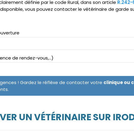
clairement définie par le code Rural, dans son article
R.242-
ndisponible, vous pouvez contacter le vétérinaire de garde s
ouverture
bsence de rendez-vous,...)
rgences ! Gardez le réflèxe de contacter votre
clinique ou 
ents.
VER UN VÉTÉRINAIRE SUR IRO