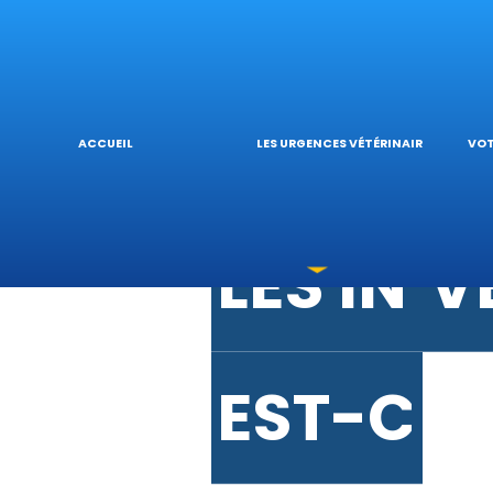
URGENCE
V
URGENC
L
ACCUEIL
LES URGENCES VÉTÉRINAIRES
VOT
LES INT
V
EST-CE 