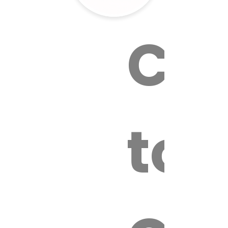
Cal
tox