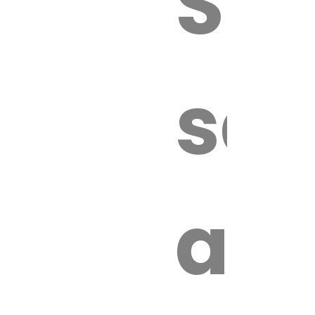
Sur
sa
an
é.