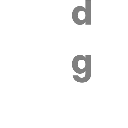
s
de
ires
ga