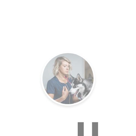
es.
Un