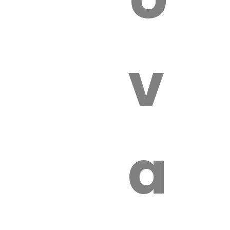
 VÉTÉRI
vét
aut