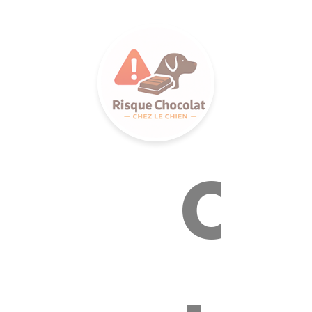
LANCE S
Ca