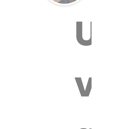
Un
E VÉTÉRI
vét