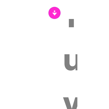
Tr
s
un
vét