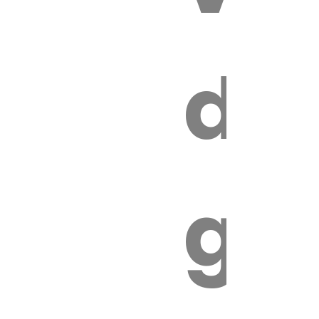
s
de
ires
ga