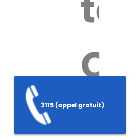
tox
Ch
3115 (appel gratuit)