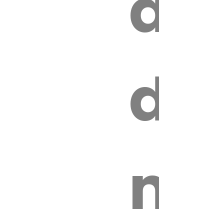
au
z
de
ire
mo