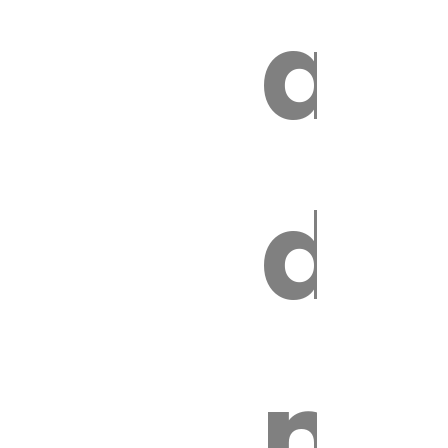
z
au
de
ire
mo