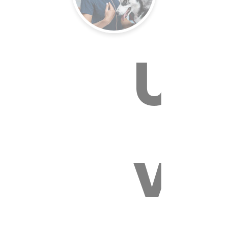
Un
E VÉTÉR
vét