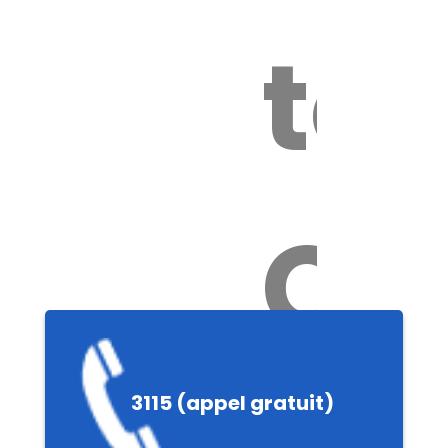
tox
Ch
e
3115 (appel gratuit)