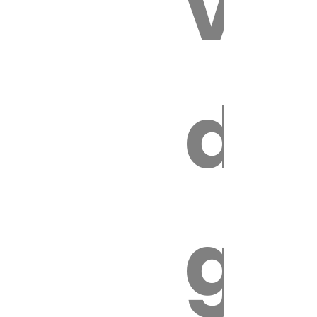
vét
es
de
ires
ga