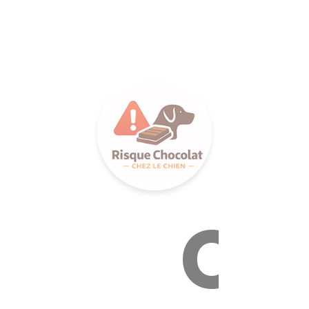
LANCE S
Ca