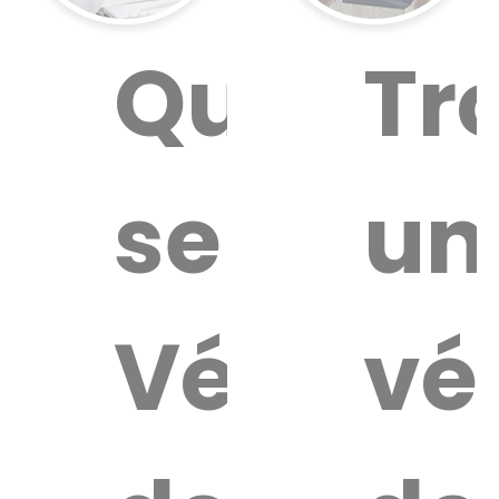
Quel
Tr
service
un
Vétérin
vé