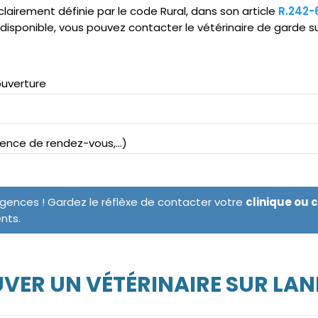
clairement définie par le code Rural, dans son article
R.242-
ndisponible, vous pouvez contacter le vétérinaire de garde s
ouverture
bsence de rendez-vous,...)
rgences ! Gardez le réflèxe de contacter votre
clinique ou 
ents.
VER UN VÉTÉRINAIRE SUR LA