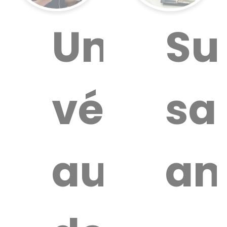
ouver
Un
Su
vétérina
sa
aire
térinaire
autour
an