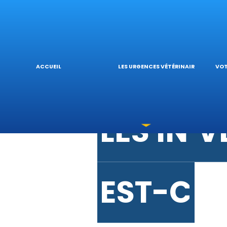
URGENCE
V
URGENC
L
ACCUEIL
LES URGENCES VÉTÉRINAIRES
VOT
LES INT
V
EST-CE 