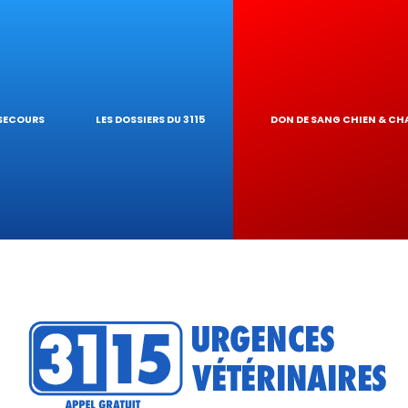
ES NAC
GARDE À DOMIC
 PIROPLASMOSE
OGIQUES
INAIRE
EUR DE TOXICI
 SECOURS
LES DOSSIERS DU 3115
DON DE SANG CHIEN & CH
U RÉSEAU
ATIQUES VÉTÉR