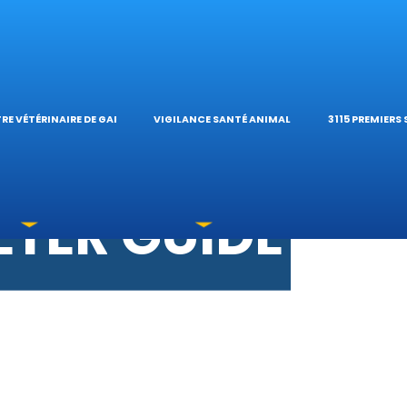
S VÉTÉRINAIR
ÉTÉRINAIRE DE 
TIQUES ET
ES OPHTALMOL
’HÔPITAL VÉTÉR
CALCULAT
RE VÉTÉRINAIRE DE GARDE
VIGILANCE SANTÉ ANIMALE
3115 PREMIERS
OXICATIONS
ÉTÉRINAIRES D
GUIDES PR
UNE URGENCE?