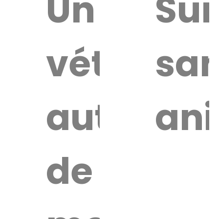
uver
Un
Sur
vétérinai
san
re
érinaire
autour
an
de