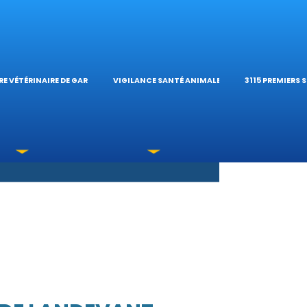
S OPHTALMOLOG
HÔPITAL VÉTÉRIN
CALCULATE
E VÉTÉRINAIRE DE GARDE
VIGILANCE SANTÉ ANIMALE
3115 PREMIERS 
XICATIONS
ÉTÉRINAIRES DU 
GUIDES PRA
UNE URGENCE?