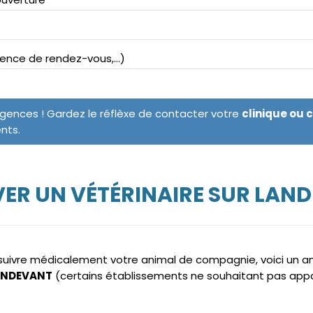
bsence de rendez-vous,...)
rgences ! Gardez le réflèxe de contacter votre
clinique ou 
ents.
ER UN VÉTÉRINAIRE SUR LAN
e suivre médicalement votre animal de compagnie, voici un 
LANDEVANT
(certains établissements ne souhaitant pas appa