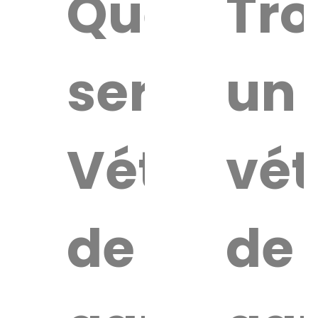
Quel
Tro
service
un
Vétérinai
vét
de
de