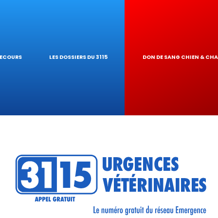
IQUES
AIRE
UR DE TOXICITÉ
SECOURS
LES DOSSIERS DU 3115
DON DE SANG CHIEN & CH
RÉSEAU
TIQUES VÉTÉRINA