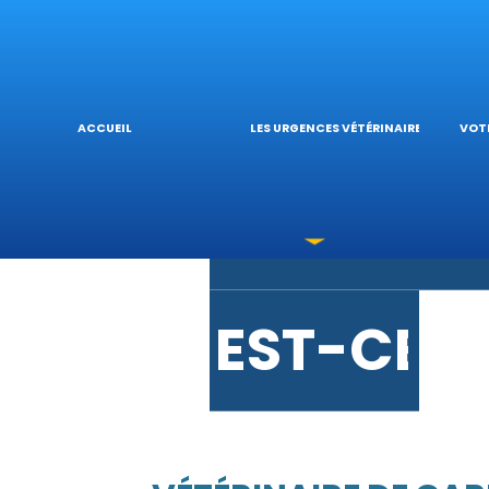
URGENCE
L’
ACCUEIL
LES URGENCES VÉTÉRINAIRES
VOTR
LES INTO
V
EST-CE 