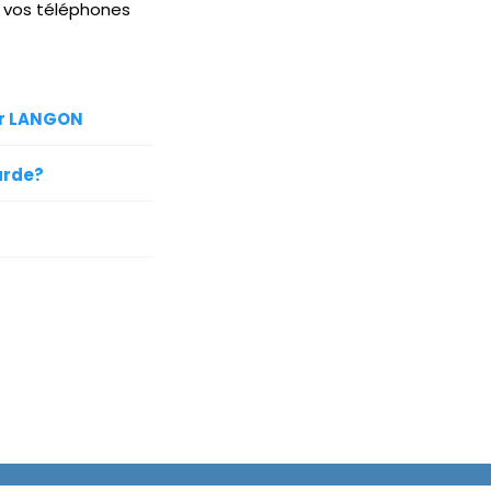
s vos téléphones
sur LANGON
arde?