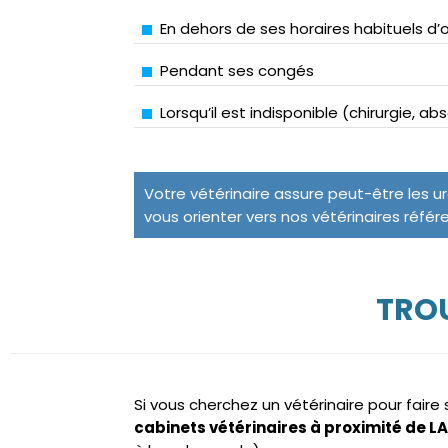
En dehors de ses horaires habituels d’
Pendant ses congés
Lorsqu’il est indisponible (chirurgie, a
Votre vétérinaire assure peut-être les u
vous orienter vers nos vétérinaires référ
TROU
Si vous cherchez un vétérinaire pour fair
cabinets vétérinaires à proximité de 