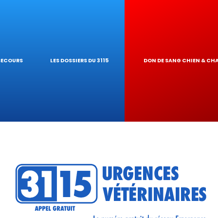
 NAC
ARDE À DOMICIL
 PIROPLASMOSE
GIQUES
NAIRE
UR DE TOXICIT
 SECOURS
LES DOSSIERS DU 3115
DON DE SANG CHIEN & CH
 RÉSEAU
ATIQUES VÉTÉRIN