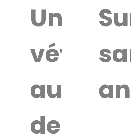
ouver
Un
Sur
vétérina
sa
ire
érinaire
autour
an
de