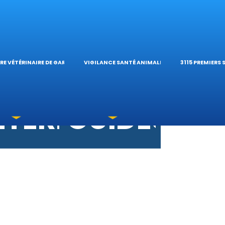
S VÉTÉRINAIRES
ÉTÉRINAIRE DE G
TIQUES ET
ES OPHTALMOLO
’HÔPITAL VÉTÉRI
CALCULATE
RE VÉTÉRINAIRE DE GARDE
VIGILANCE SANTÉ ANIMALE
3115 PREMIERS
OXICATIONS
ÉTÉRINAIRES DU
GUIDES PR
UNE URGENCE?