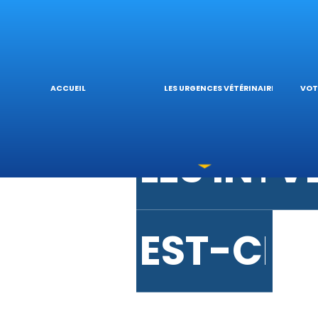
URGENCE
V
URGENC
L
ACCUEIL
LES URGENCES VÉTÉRINAIRES
VOT
LES INT
V
EST-CE 