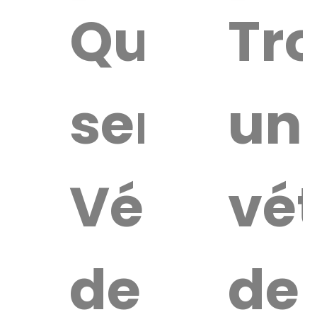
Quel
Tr
service
un
Vétérina
vét
de
de