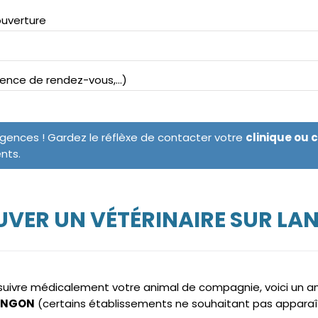
ouverture
bsence de rendez-vous,...)
rgences ! Gardez le réflèxe de contacter votre
clinique ou 
ents.
VER UN VÉTÉRINAIRE SUR L
e suivre médicalement votre animal de compagnie, voici un 
LANGON
(certains établissements ne souhaitant pas apparaî