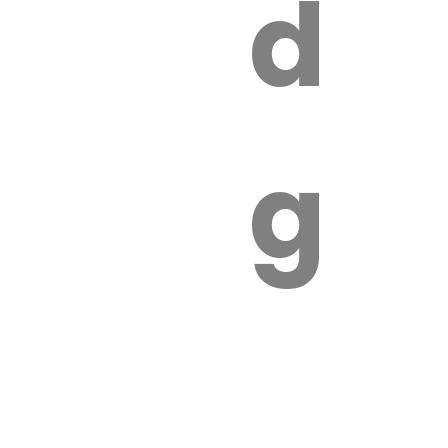
s
de
ires
ga