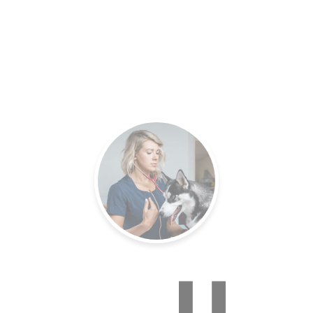
es.
Un