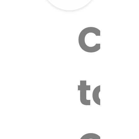
Cal
tox