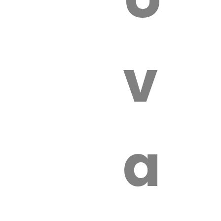
 VÉTÉRI
vét
aut