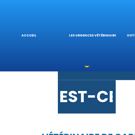
URGENCE
L’
ACCUEIL
LES URGENCES VÉTÉRINAIRES
VOTR
LES INTO
V
EST-CE 