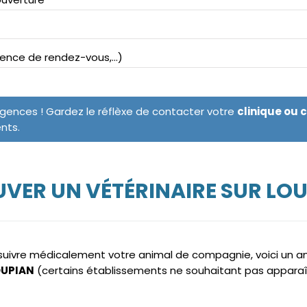
bsence de rendez-vous,...)
rgences ! Gardez le réflèxe de contacter votre
clinique ou 
ents.
VER UN VÉTÉRINAIRE SUR LO
e suivre médicalement votre animal de compagnie, voici un 
LOUPIAN
(certains établissements ne souhaitant pas apparaî