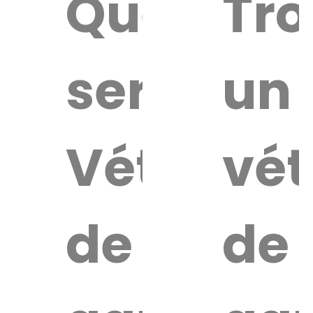
Quel
Tro
service
un
Vétérinai
vét
de
de