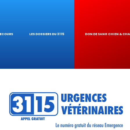
IQUES
AIRE
UR DE TOXICITÉ
SECOURS
LES DOSSIERS DU 3115
DON DE SANG CHIEN & CH
RÉSEAU
TIQUES VÉTÉRINA