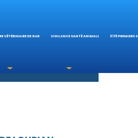
S OPHTALMOLOG
HÔPITAL VÉTÉRIN
CALCULATE
E VÉTÉRINAIRE DE GARDE
VIGILANCE SANTÉ ANIMALE
3115 PREMIERS 
XICATIONS
ÉTÉRINAIRES DU 
GUIDES PRA
UNE URGENCE?