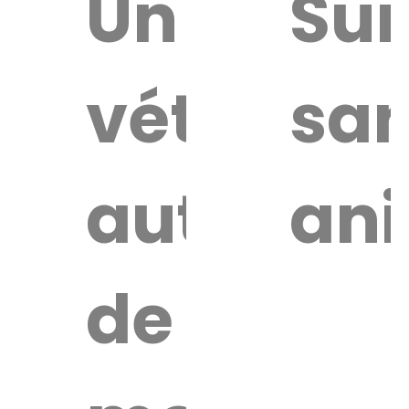
uver
Un
Sur
vétérinai
san
re
érinaire
autour
an
de