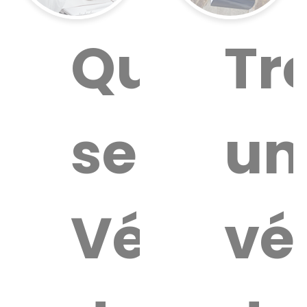
Quel
Tr
service
un
Vétérin
vé