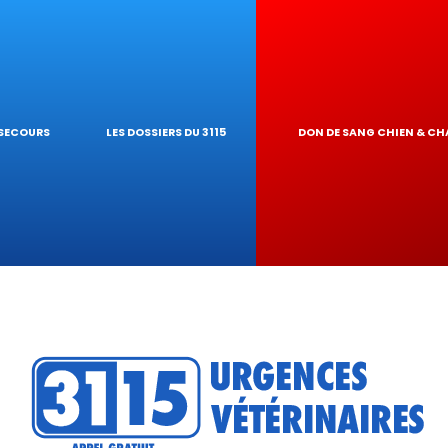
ES NAC
 GARDE À DOMIC
 PIROPLASMOS
LOGIQUES
INAIRE
EUR DE TOXICI
 SECOURS
LES DOSSIERS DU 3115
DON DE SANG CHIEN & CH
U RÉSEAU
ATIQUES VÉTÉR