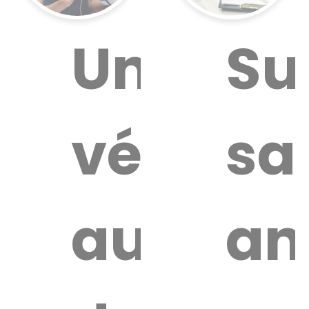
ouver
Un
Su
vétérina
sa
aire
térinaire
autour
an