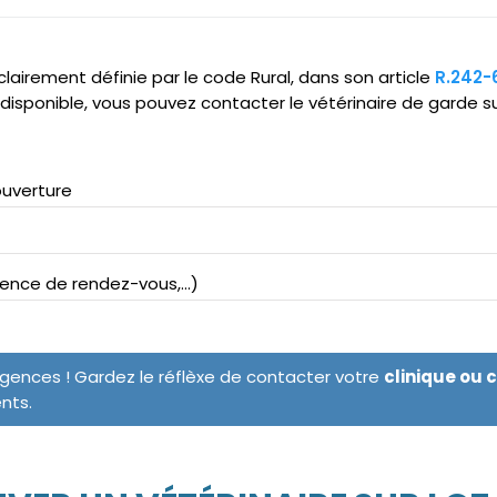
clairement définie par le code Rural, dans son article
R.242-
ndisponible, vous pouvez contacter le vétérinaire de garde s
ouverture
bsence de rendez-vous,...)
rgences ! Gardez le réflèxe de contacter votre
clinique ou 
ents.