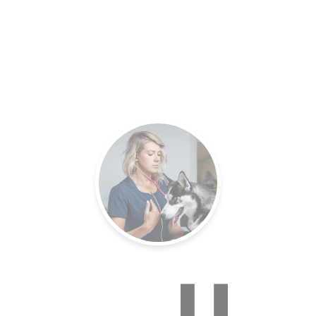
es.
Un