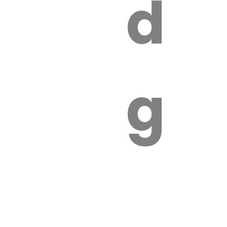
s
de
ires
ga