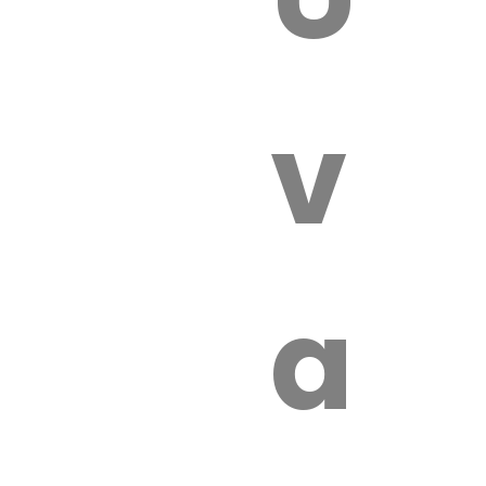
 VÉTÉRI
vét
aut