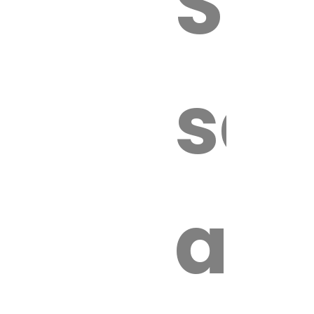
Sur
sa
an
é.