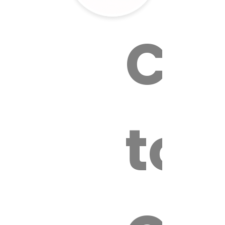
Cal
tox