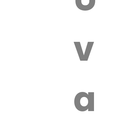
 VÉTÉRI
vét
aut