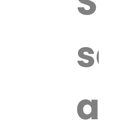
Sur
sa
an
é.