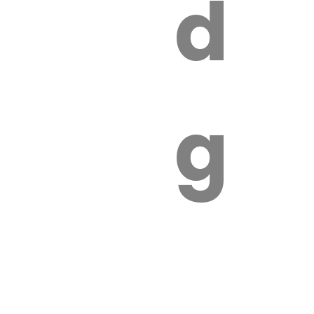
s
de
ires
ga