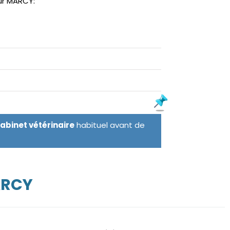
sur MARCY:
cabinet vétérinaire
habituel avant de
ARCY