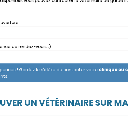
ndisponible, vous pouvez contacter le vétérinaire de garde 
ouverture
bsence de rendez-vous,...)
rgences ! Gardez le réflèxe de contacter votre
clinique ou 
ents.
UVER UN VÉTÉRINAIRE SUR M