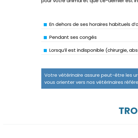
pour votre animal et que ce-dernier est i
En dehors de ses horaires habituels d’
Pendant ses congés
Lorsqu’il est indisponible (chirurgie, a
Votre vétérinaire assure peut-être les u
vous orienter vers nos vétérinaires référ
TRO