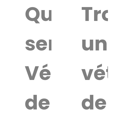
Quel
Tr
service
un
Vétérina
vét
de
de