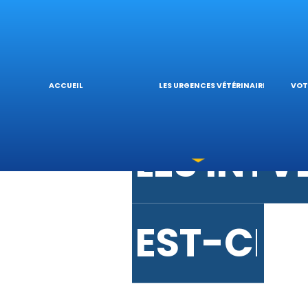
URGENCE
V
URGENC
L
ACCUEIL
LES URGENCES VÉTÉRINAIRES
VOT
LES INT
V
EST-CE 