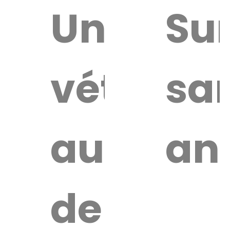
ouver
Un
Sur
vétérina
sa
ire
érinaire
autour
an
de