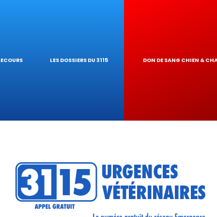
 NAC
ARDE À DOMICIL
 PIROPLASMOSE
GIQUES
NAIRE
UR DE TOXICIT
 SECOURS
LES DOSSIERS DU 3115
DON DE SANG CHIEN & CH
RÉSEAU
ATIQUES VÉTÉRIN