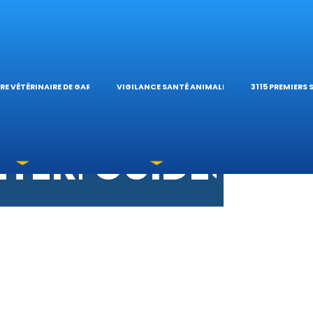
S VÉTÉRINAIRES
ÉTÉRINAIRE DE G
TIQUES ET
ES OPHTALMOLO
’HÔPITAL VÉTÉRI
CALCULATE
RE VÉTÉRINAIRE DE GARDE
VIGILANCE SANTÉ ANIMALE
3115 PREMIERS
OXICATIONS
ÉTÉRINAIRES DU 
GUIDES PR
UNE URGENCE?