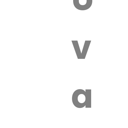
 VÉTÉRI
vét
aut