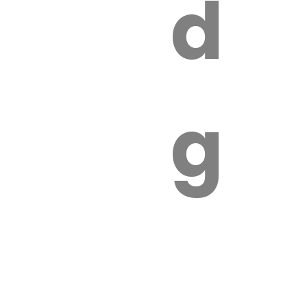
s
de
ires
ga