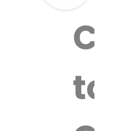
Cal
tox