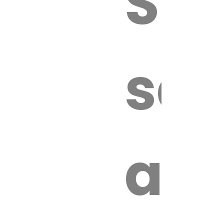
Sur
sa
an
é.