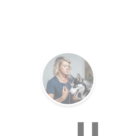
es.
Un