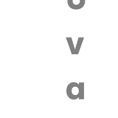
 VÉTÉRI
vét
aut