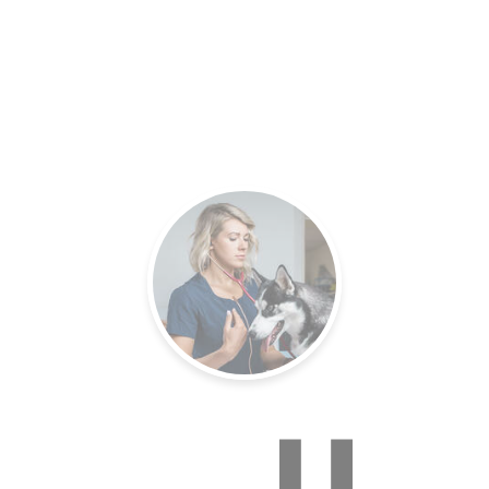
es.
Un