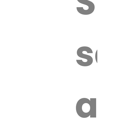
Sur
sa
an
é.