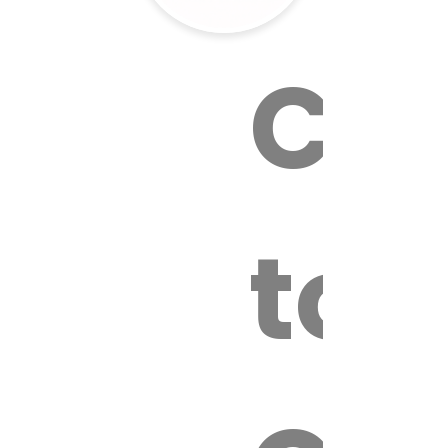
Cal
tox