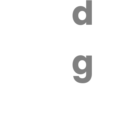
s
de
ires
ga