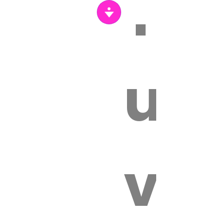
Tr
un
vét