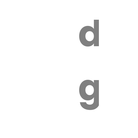
s
de
ires
ga