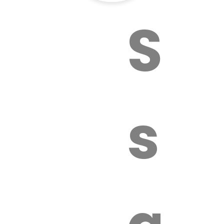
Sur
sa
é.