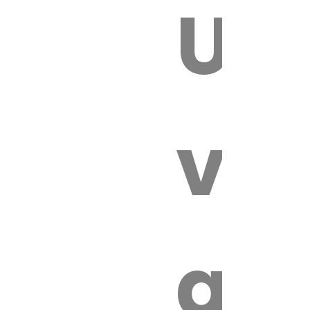
Un
E VÉTÉRI
vét
au