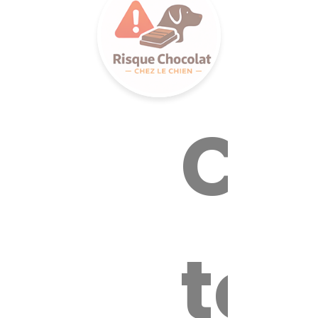
Cal
tox