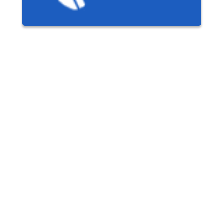
ières,