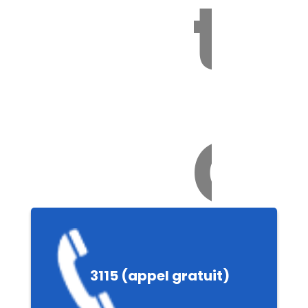
to
Ch
e
3115 (appel gratuit)