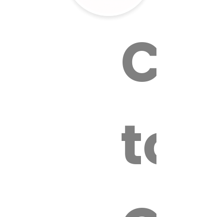
Cal
tox