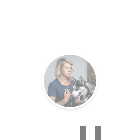
es.
Un