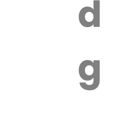
s
de
ires
ga