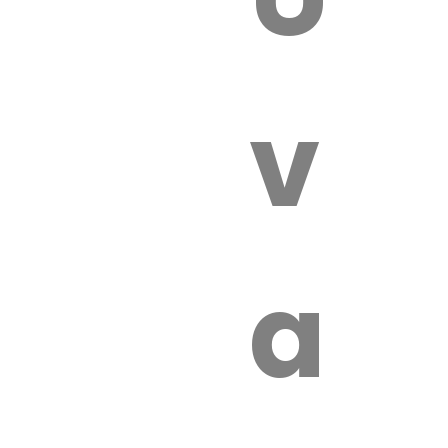
 VÉTÉRI
vét
aut