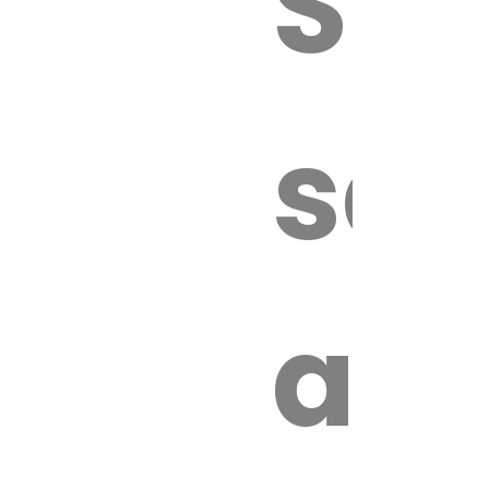
Sur
sa
an
é.