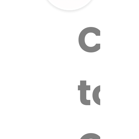
Cal
tox