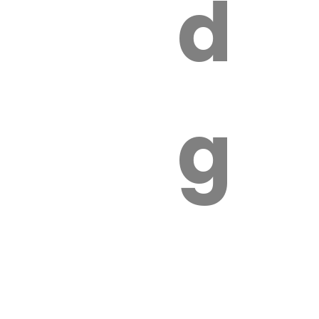
s
de
ires
ga