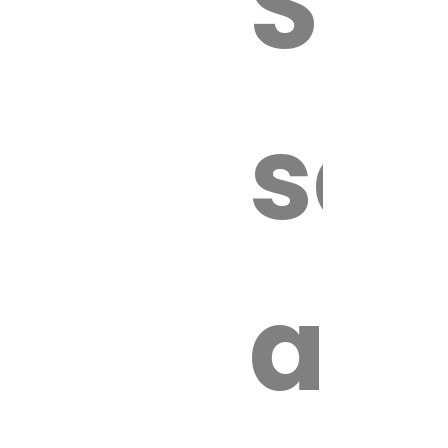
Sur
sa
an
é.