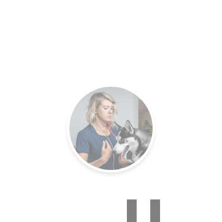
es.
Un