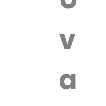
 VÉTÉRI
vét
aut