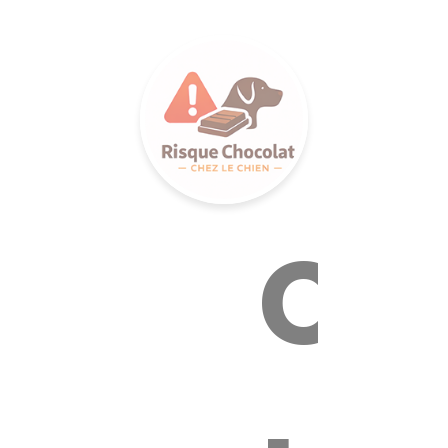
LANCE S
Ca