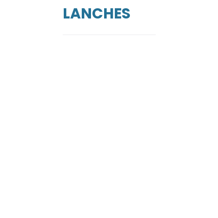
LANCHES
de
ga