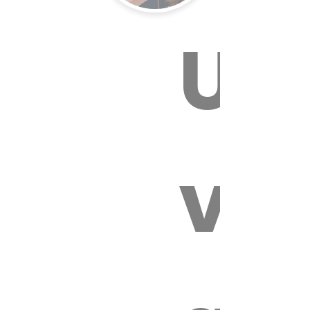
Un
E VÉTÉRI
vét