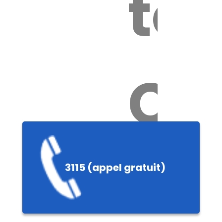
tox
Ch
3115 (appel gratuit)