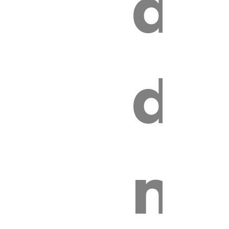
au
z
de
ire
mo