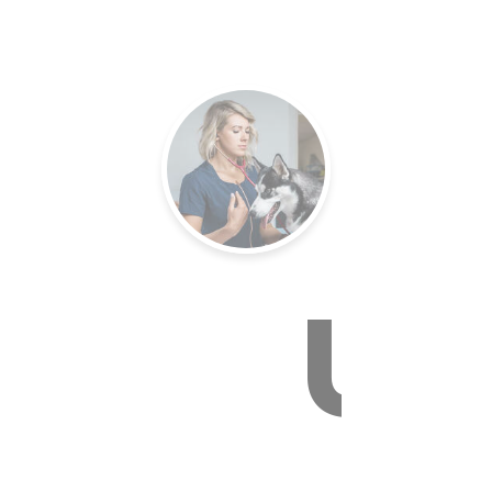
E VÉTÉR
Un