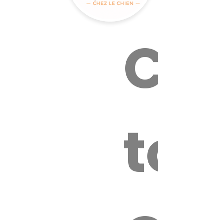
Cal
tox