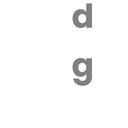
s
de
ires
ga