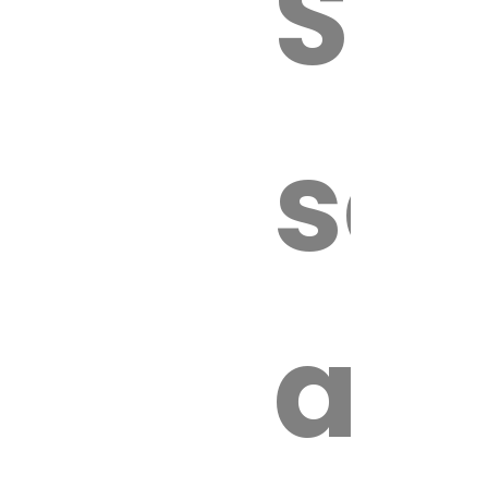
Sur
sa
an
é.