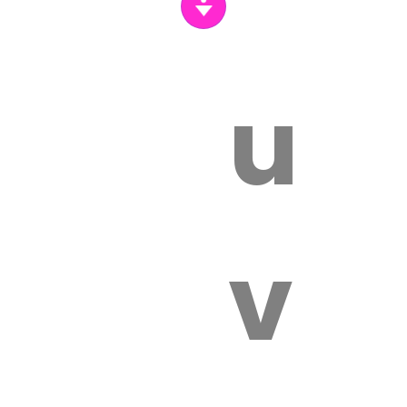
un
vét