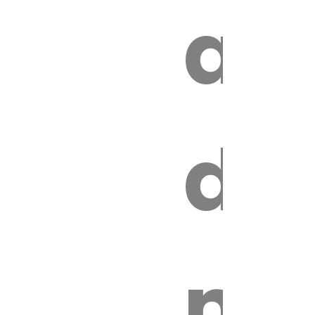
z
au
de
ire
mo