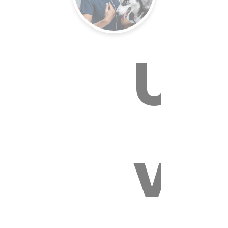
Un
E VÉTÉR
vét