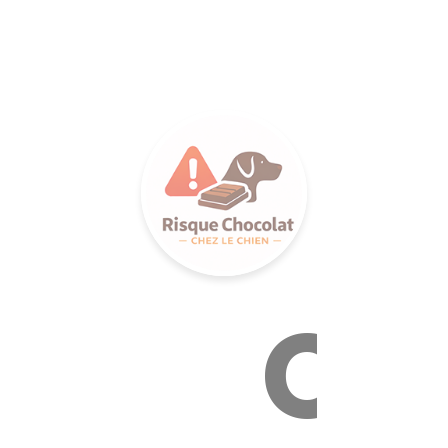
LANCE S
Ca