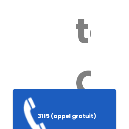
tox
Ch
e
3115 (appel gratuit)