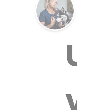
E VÉTÉR
Un
vé