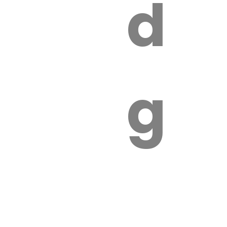
s
de
ires
ga