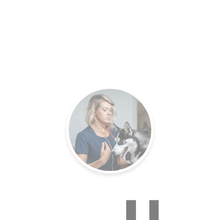
es.
Un