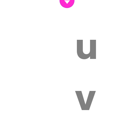
un
vét