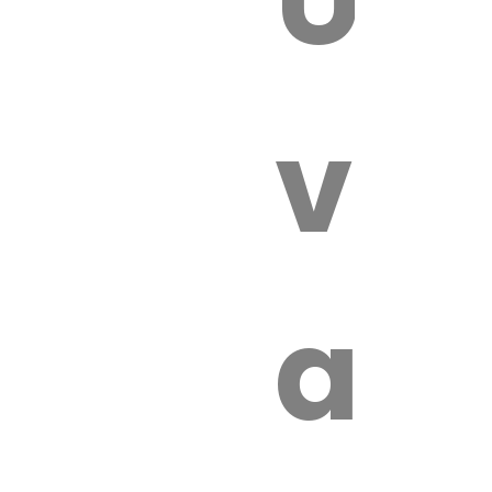
 VÉTÉRI
vét
au