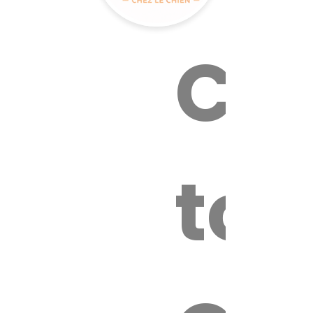
Cal
tox