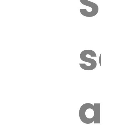
Sur
sa
an
é.