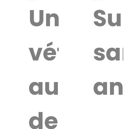
ouver
Un
Su
vétérina
sa
ire
érinaire
autour
an
de