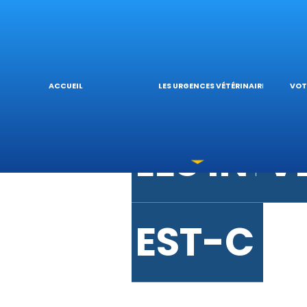
URGENCE
V
URGENC
L
ACCUEIL
LES URGENCES VÉTÉRINAIRES
VOT
LES INT
V
EST-CE 