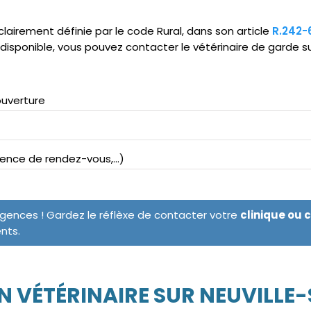
clairement définie par le code Rural, dans son article
R.242-
ndisponible, vous pouvez contacter le vétérinaire de garde 
ouverture
bsence de rendez-vous,...)
rgences ! Gardez le réflèxe de contacter votre
clinique ou 
ents.
N VÉTÉRINAIRE SUR NEUVILLE