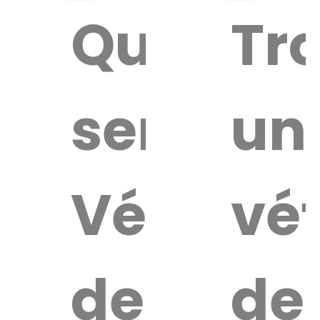
Quel
Tr
service
un
Vétérina
vét
de
de