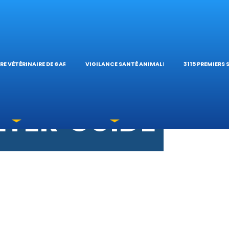
S VÉTÉRINAIRE
ÉTÉRINAIRE DE 
TIQUES ET
ES OPHTALMOLO
’HÔPITAL VÉTÉRI
CALCULATE
RE VÉTÉRINAIRE DE GARDE
VIGILANCE SANTÉ ANIMALE
3115 PREMIERS
OXICATIONS
ÉTÉRINAIRES DU
GUIDES PR
UNE URGENCE?