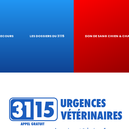
S NAC
GARDE À DOMICI
 PIROPLASMOSE
GIQUES
NAIRE
UR DE TOXICIT
 SECOURS
LES DOSSIERS DU 3115
DON DE SANG CHIEN & CH
 RÉSEAU
ATIQUES VÉTÉRI