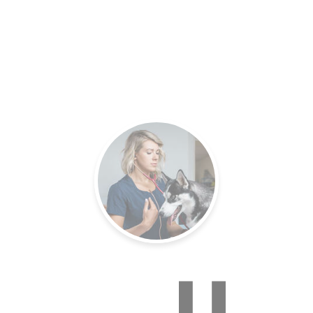
es.
Un