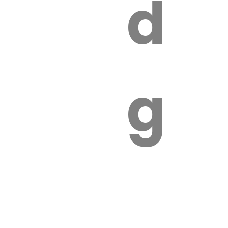
s
de
ires
ga