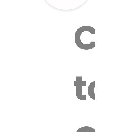
Cal
tox