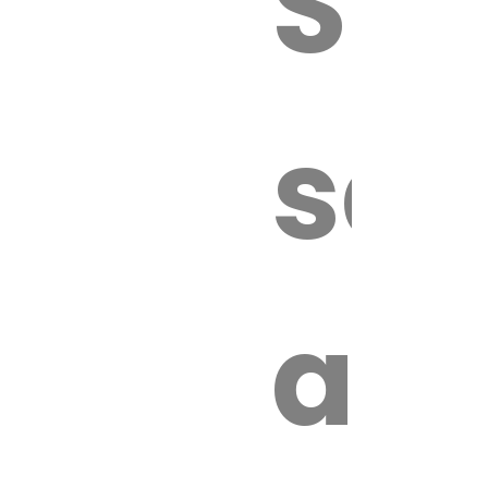
Sur
sa
an
é.