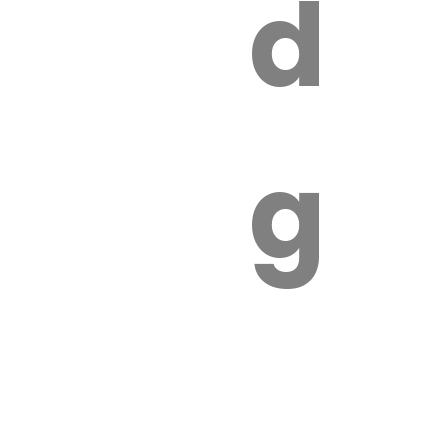
s
de
ires
ga