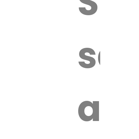
Sur
sa
an
é.