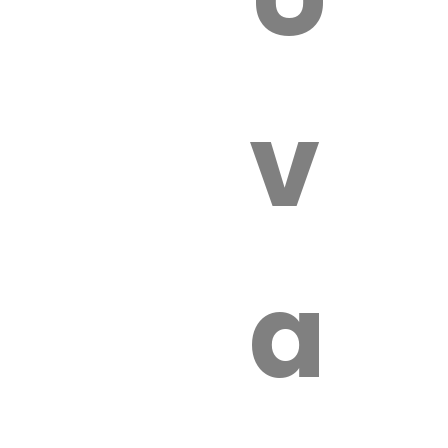
 VÉTÉRI
vét
aut