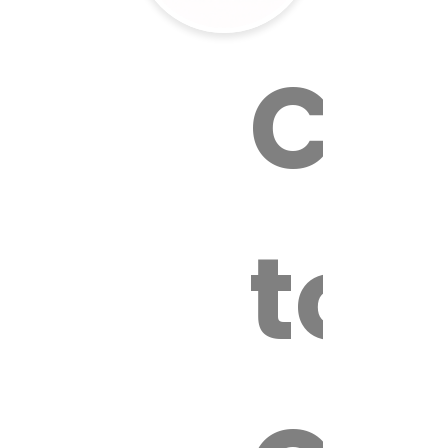
Cal
tox