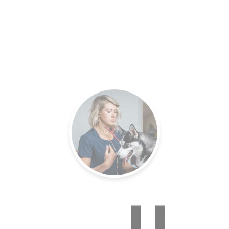
es.
Un