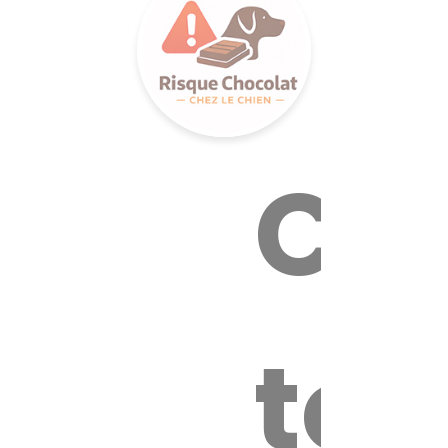
Cal
tox