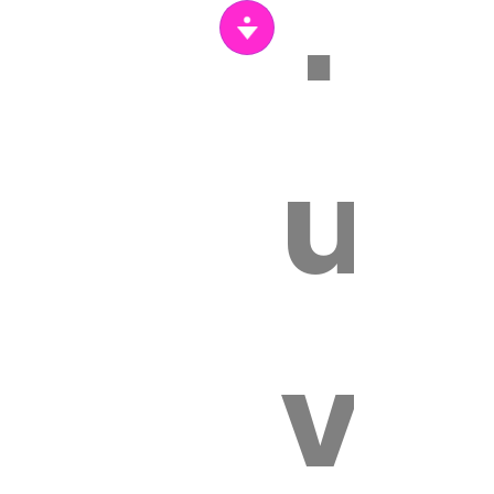
Tr
un
vét