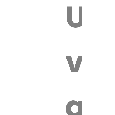
Un
E VÉTÉRI
vét
au