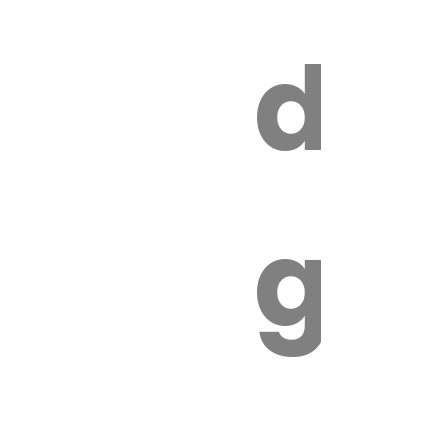
s
de
ires
ga