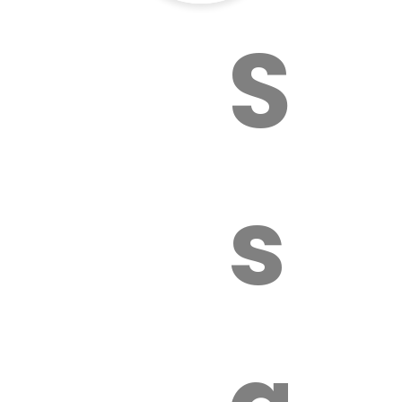
Sur
sa
é.