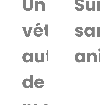
uver
Un
Sur
vétérinai
san
re
érinaire
autour
an
de