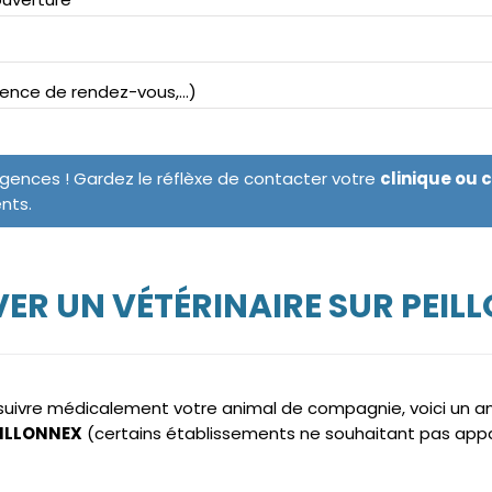
bsence de rendez-vous,...)
rgences ! Gardez le réflèxe de contacter votre
clinique ou 
ents.
ER UN VÉTÉRINAIRE SUR PEIL
e suivre médicalement votre animal de compagnie, voici un 
PEILLONNEX
(certains établissements ne souhaitant pas appa