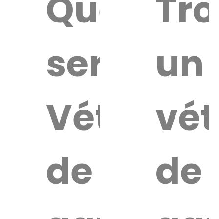
Quel
Tro
service
un
Vétérinai
vét
de
de