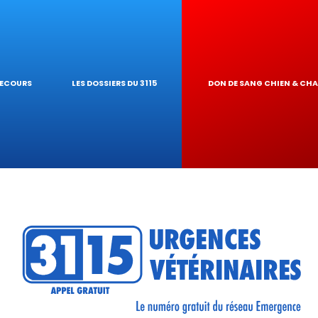
IQUES
AIRE
UR DE TOXICITÉ
SECOURS
LES DOSSIERS DU 3115
DON DE SANG CHIEN & CH
RÉSEAU
TIQUES VÉTÉRINA