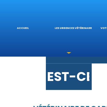
URGENCE
L’
ACCUEIL
LES URGENCES VÉTÉRINAIRES
VOTR
LES INTO
V
EST-CE 