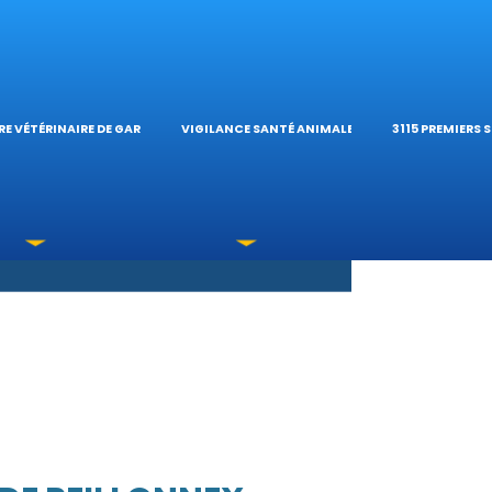
S OPHTALMOLOG
HÔPITAL VÉTÉRIN
CALCULATE
E VÉTÉRINAIRE DE GARDE
VIGILANCE SANTÉ ANIMALE
3115 PREMIERS 
XICATIONS
ÉTÉRINAIRES DU 
GUIDES PRA
UNE URGENCE?