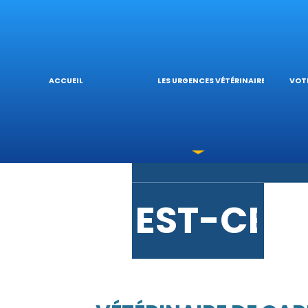
URGENCE
L’
ACCUEIL
LES URGENCES VÉTÉRINAIRES
VOTR
LES INTO
V
EST-CE 