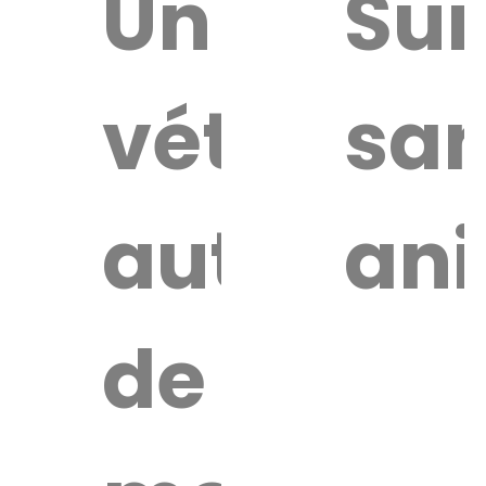
uver
Un
Sur
vétérinai
san
re
érinaire
autour
an
de