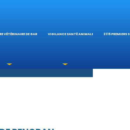
S OPHTALMOLOG
HÔPITAL VÉTÉRIN
CALCULATE
E VÉTÉRINAIRE DE GARDE
VIGILANCE SANTÉ ANIMALE
3115 PREMIERS 
XICATIONS
ÉTÉRINAIRES DU 
GUIDES PRA
UNE URGENCE?