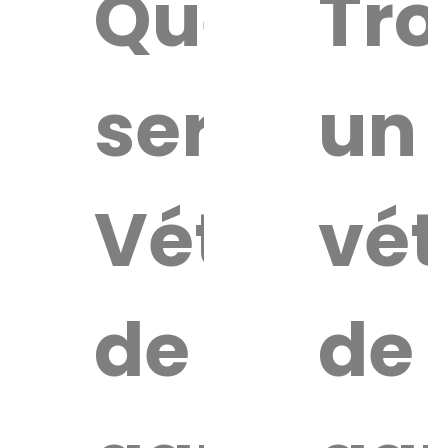
Quel
Tro
service
un
Vétérinai
vét
de
de