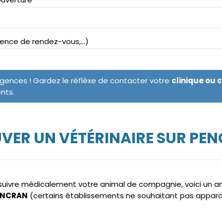
bsence de rendez-vous,...)
rgences ! Gardez le réflèxe de contacter votre
clinique ou 
ents.
VER UN VÉTÉRINAIRE SUR PE
e suivre médicalement votre animal de compagnie, voici un 
PENCRAN
(certains établissements ne souhaitant pas appara