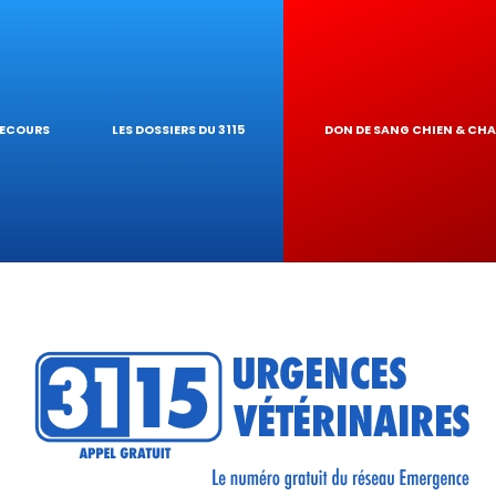
IQUES
AIRE
UR DE TOXICITÉ
SECOURS
LES DOSSIERS DU 3115
DON DE SANG CHIEN & CH
RÉSEAU
TIQUES VÉTÉRINA