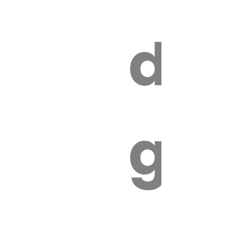
s
de
ires
ga