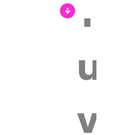
Tr
un
vét