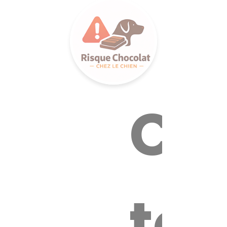
LANCE SA
Ca
tox