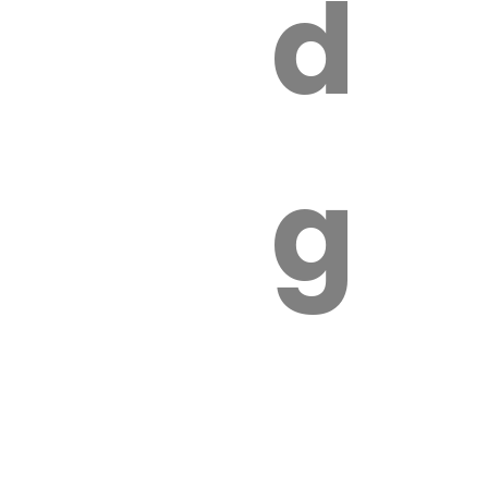
s
de
ires
ga