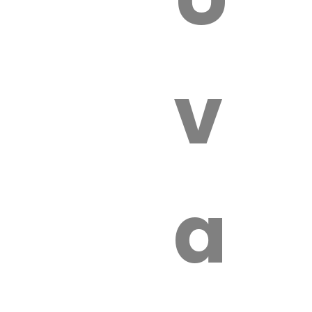
 VÉTÉRI
vét
aut