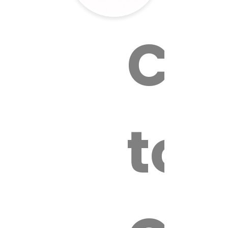
Cal
tox