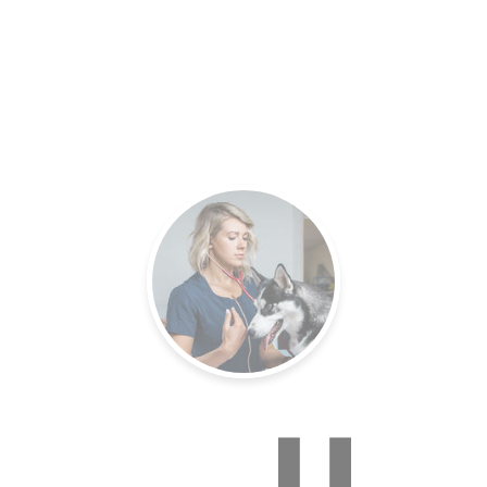
es.
Un