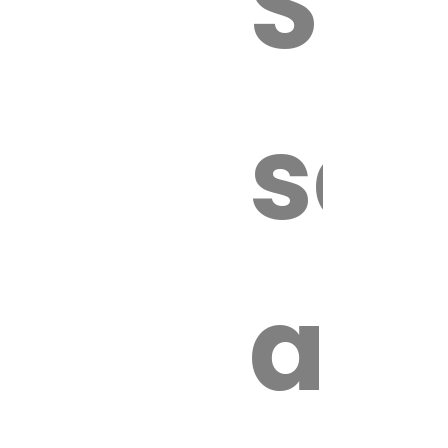
Sur
sa
an
é.