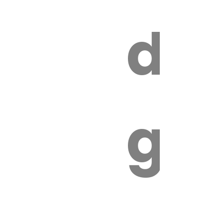
s
de
ires
ga