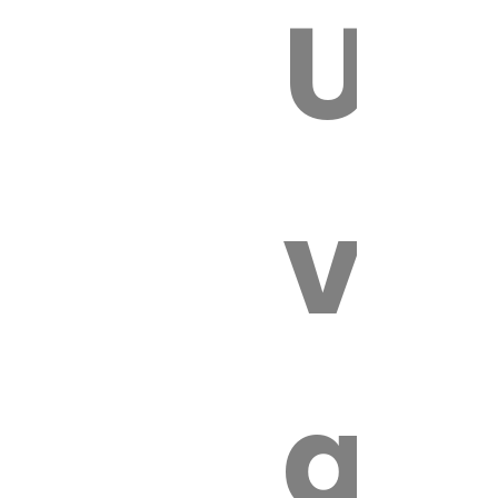
Un
E VÉTÉRI
vét
au