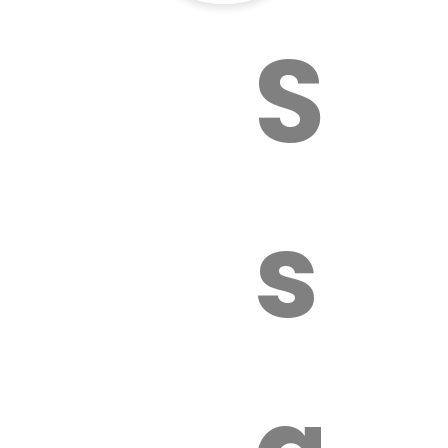
Sur
sa
é.