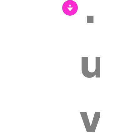
Tr
un
vét