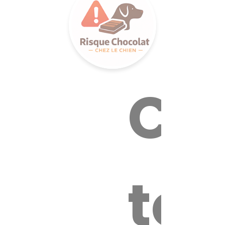
Cal
tox