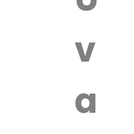
 VÉTÉRI
vét
aut