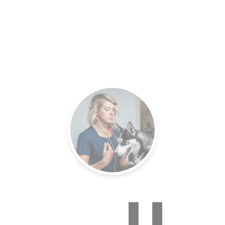
es.
Un