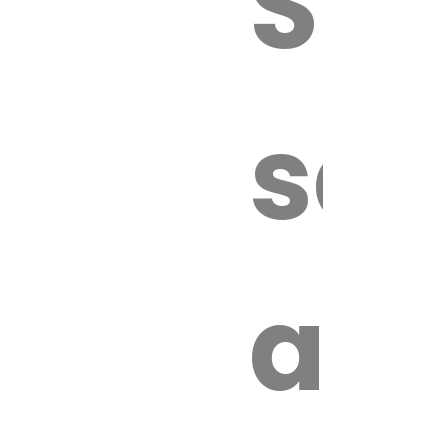
Sur
sa
an
é.