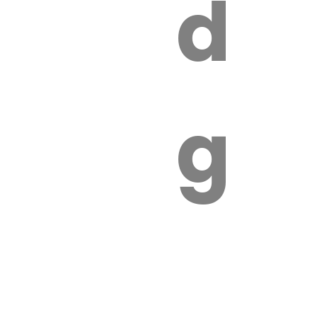
s
de
ires
ga