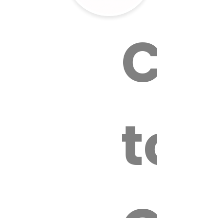
Cal
tox