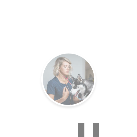
es.
Un