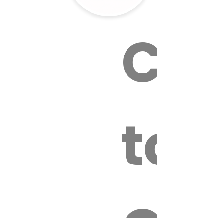
Cal
tox