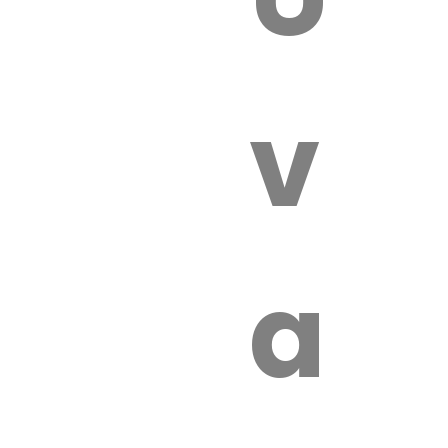
 VÉTÉRI
vét
aut