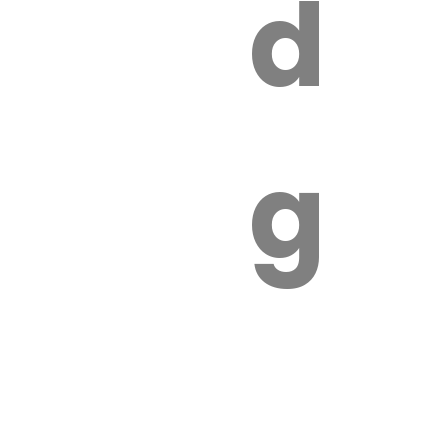
s
de
ires
ga