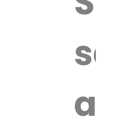
Sur
sa
an
é.