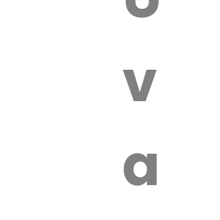
 VÉTÉRI
vét
aut