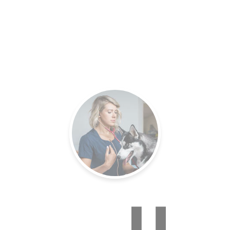
es.
Un