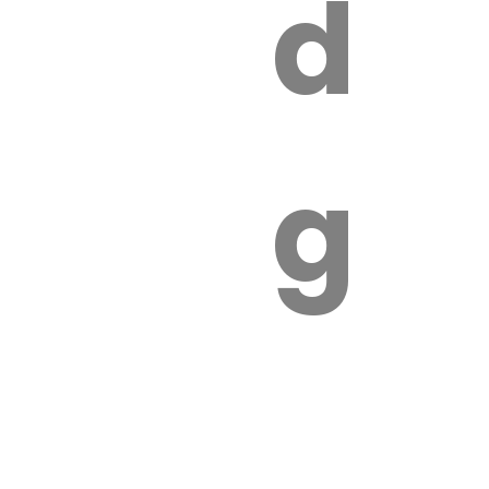
s
de
ires
ga