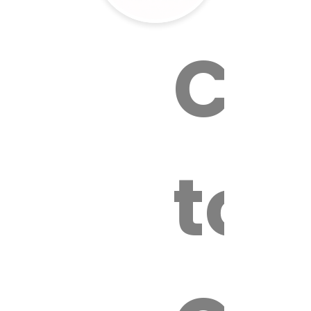
Cal
tox