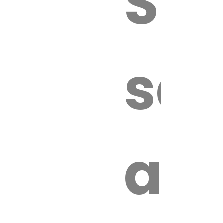
Sur
sa
an
é.