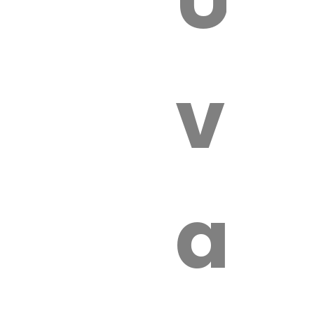
 VÉTÉRI
vét
au