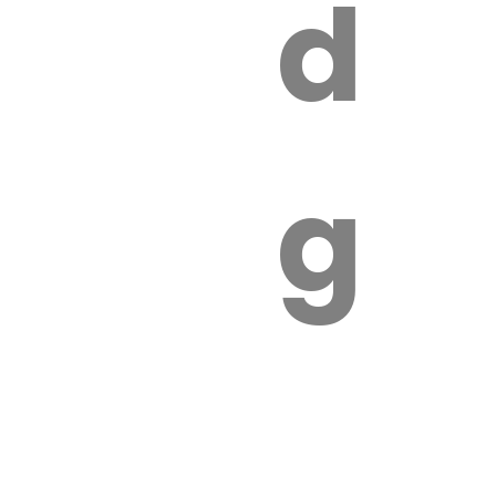
s
de
ires
ga