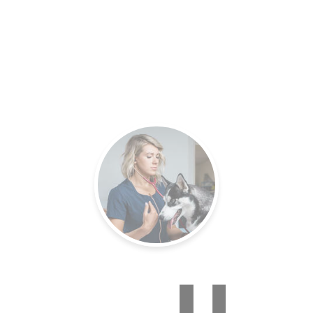
es.
Un