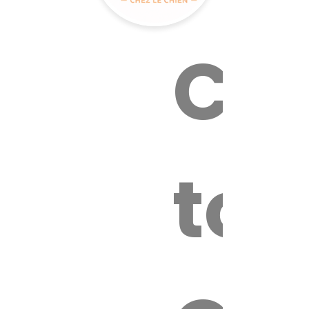
Cal
tox