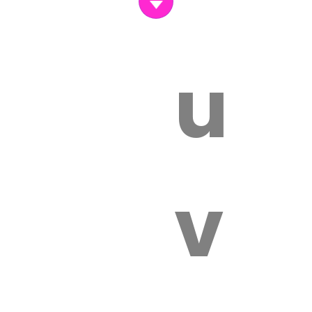
un
vét