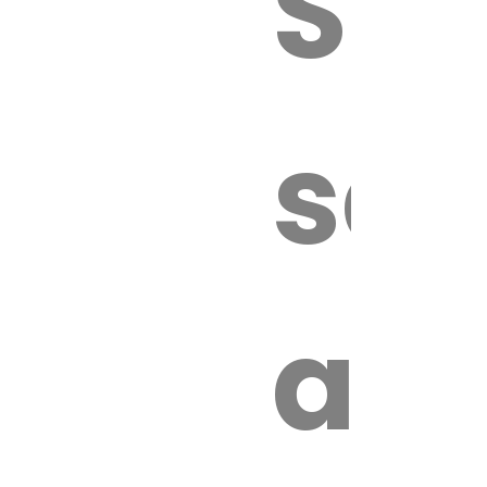
Sur
sa
an
é.