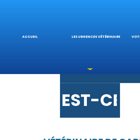
URGENCE
L’
ACCUEIL
LES URGENCES VÉTÉRINAIRES
VOTR
LES INTO
V
EST-CE 