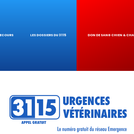
IQUES
AIRE
UR DE TOXICITÉ
SECOURS
LES DOSSIERS DU 3115
DON DE SANG CHIEN & CH
RÉSEAU
TIQUES VÉTÉRINA