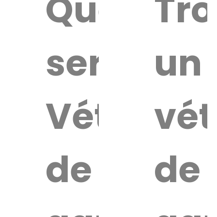
Quel
Tro
service
un
Vétérinai
vét
de
de