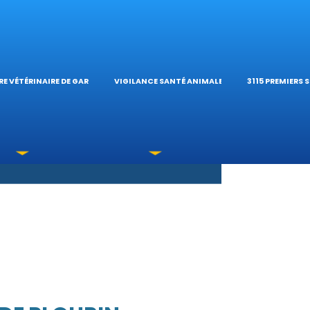
S OPHTALMOLOG
HÔPITAL VÉTÉRIN
CALCULATE
E VÉTÉRINAIRE DE GARDE
VIGILANCE SANTÉ ANIMALE
3115 PREMIERS 
XICATIONS
ÉTÉRINAIRES DU 
GUIDES PRA
UNE URGENCE?