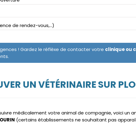
bsence de rendez-vous,...)
rgences ! Gardez le réflèxe de contacter votre
clinique ou 
ents.
VER UN VÉTÉRINAIRE SUR PL
e suivre médicalement votre animal de compagnie, voici un 
LOURIN
(certains établissements ne souhaitant pas apparaî