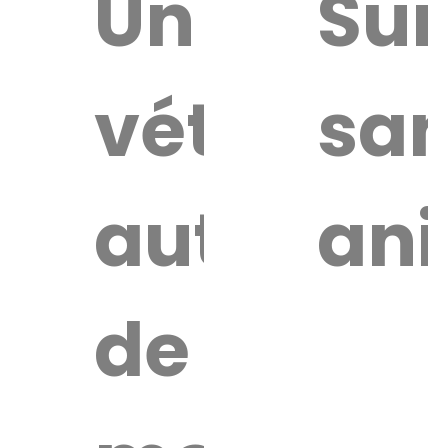
uver
Un
Sur
vétérinai
san
re
érinaire
autour
an
de