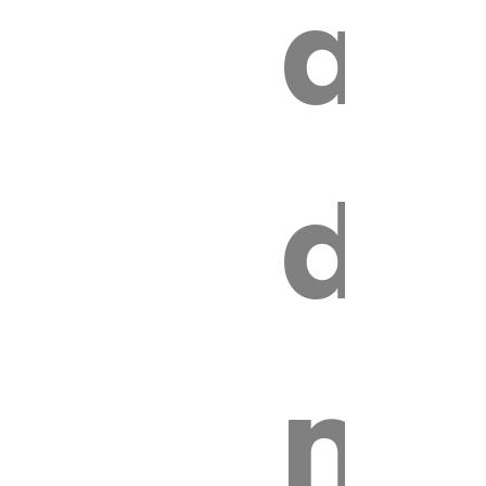
z
au
de
ire
mo