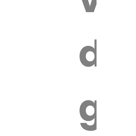
es
de
ires
ga