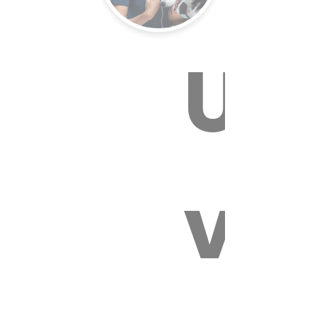
Un
E VÉTÉRI
vét