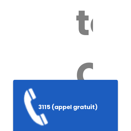
tox
Ch
e
3115 (appel gratuit)