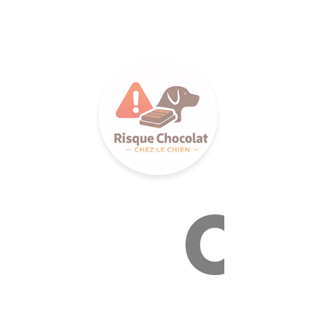
LANCE S
Ca