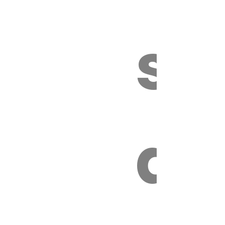
sa
té.
an