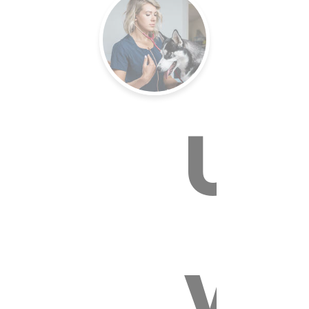
Un
E VÉTÉR
vé