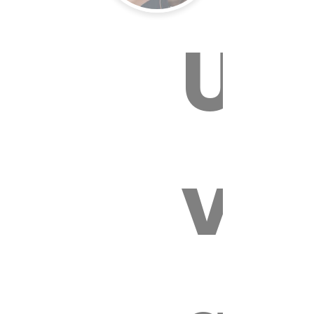
Un
E VÉTÉRI
vét