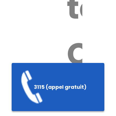
tox
Ch
3115 (appel gratuit)