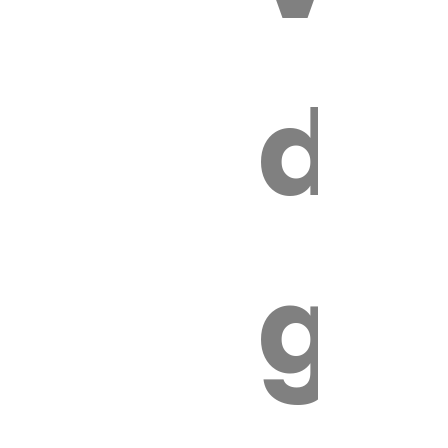
s
de
ires
ga