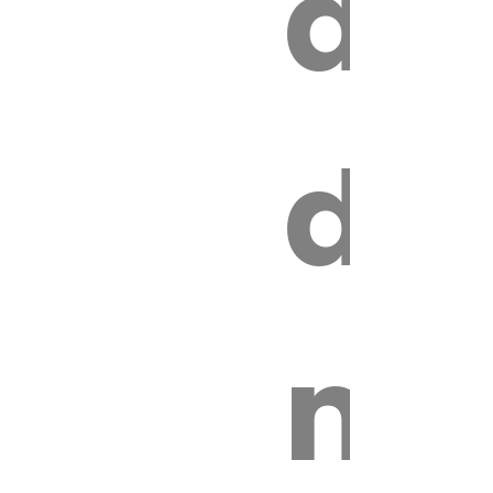
au
z
de
ire
mo