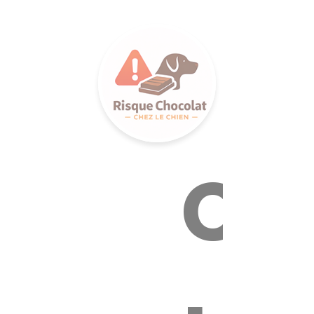
LANCE S
Ca