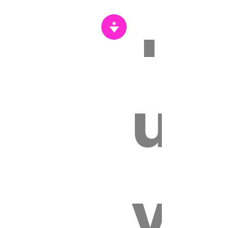
Tr
s
un
vét