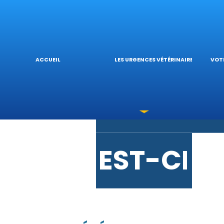
URGENCE
L’
ACCUEIL
LES URGENCES VÉTÉRINAIRES
VOTR
LES INTO
V
EST-CE 