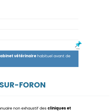
cabinet vétérinaire
habituel avant de
E-SUR-FORON
annuaire non exhaustif des
cliniques et