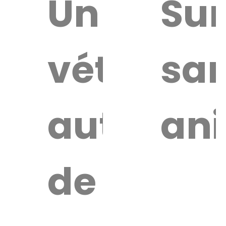
uver
Un
Sur
vétérinai
sa
re
érinaire
autour
an
de