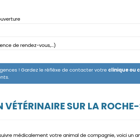
ouverture
bsence de rendez-vous,...)
rgences ! Gardez le réflèxe de contacter votre
clinique ou 
ents.
 VÉTÉRINAIRE SUR LA ROCH
e suivre médicalement votre animal de compagnie, voici un 