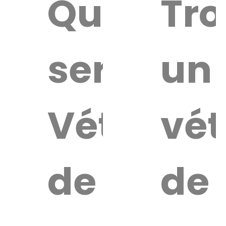
Quel
Tro
service
un
Vétérinai
vét
de
de