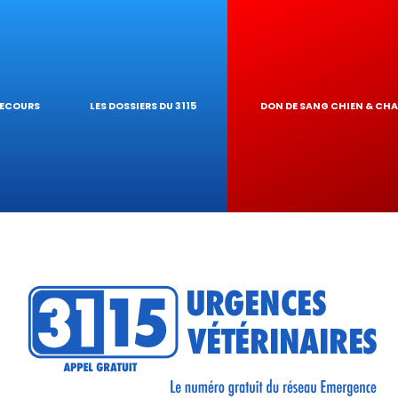
IQUES
AIRE
UR DE TOXICITÉ
SECOURS
LES DOSSIERS DU 3115
DON DE SANG CHIEN & CH
RÉSEAU
TIQUES VÉTÉRINA