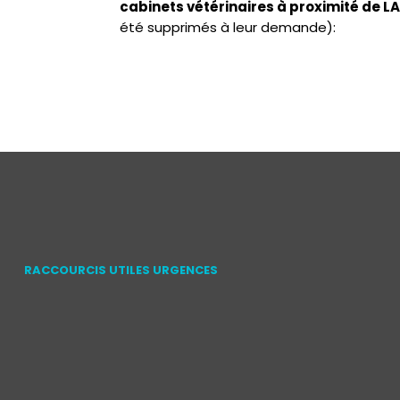
cabinets vétérinaires à proximité de
été supprimés à leur demande):
RACCOURCIS UTILES URGENCES