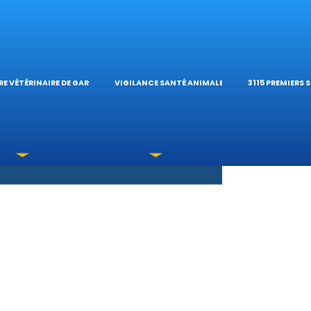
S OPHTALMOLOG
HÔPITAL VÉTÉRIN
CALCULATE
E VÉTÉRINAIRE DE GARDE
VIGILANCE SANTÉ ANIMALE
3115 PREMIERS 
XICATIONS
ÉTÉRINAIRES DU 
GUIDES PRA
UNE URGENCE?