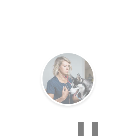
es.
Un