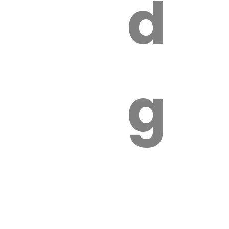
s
de
ires
ga