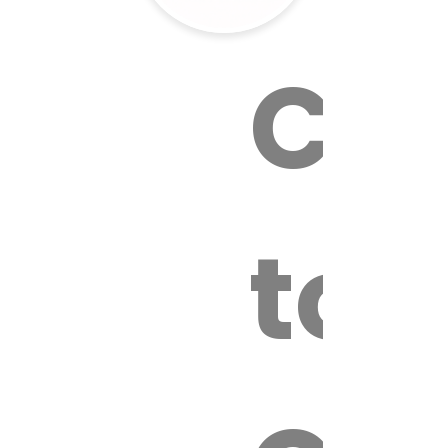
Cal
tox