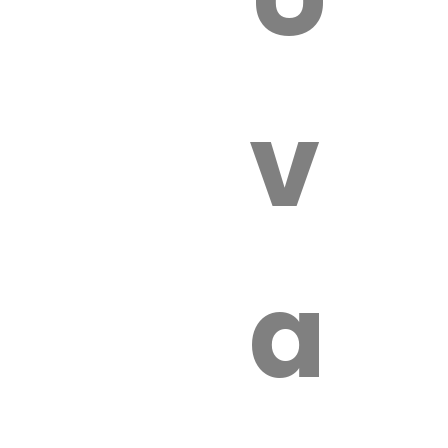
 VÉTÉRI
vét
aut