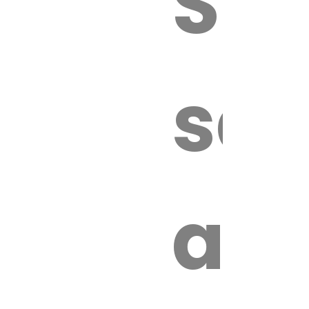
Sur
sa
an
é.